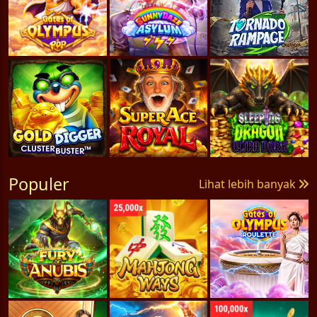
Populer
Lihat lebih banyak