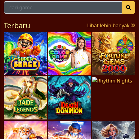
Terbaru
Lihat lebih banyak