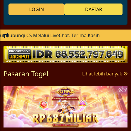
LOGIN
DAFTAR
 CS Melalui LiveChat. Terima Kasih
Pasaran Togel
Lihat lebih banyak